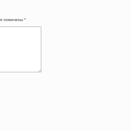
оля помечены
*