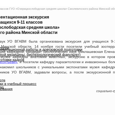
лассов ГУО «Озерицкослободская средняя школа» Смолевичского района Минской об
ентационная экскурсия
чащихся 9-11 классов
ослободская средняя школа»
го района Минской области
ук УО ВГАВМ была организована экскурсия для учащихся 9-
 Минской области. 14 ноября гости посетили учебный зооте
логии
иентационной работы и довузовской подготовки
щий кафедрой, кандидат биологических наук Миклашевская Елена
ной медицины, биотехнологический факультет)
 музее кафедры анатомии животных, экскурсию в котором про
отовки кадров
еонтьевич
, и посетили кафедру паразитологии и инвазионных бол
накомил школьников с уникальными экспонатами музея кафедр
ников УО ВГАВМ, задавали вопросы, а после экскурсионной 
оте
ки в учебный процесс
ию
дования
социально-