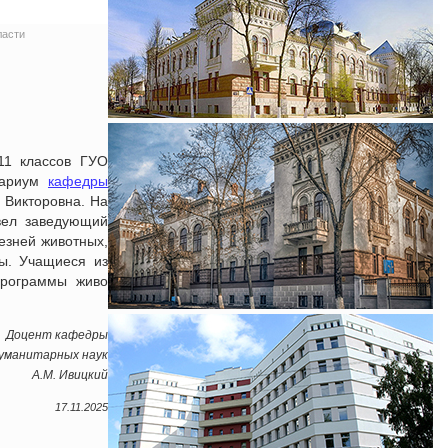
ласти
11 классов ГУО
ррариум
кафедры
 Викторовна. На
вел заведующий
езней животных,
ы. Учащиеся из
программы живо
Доцент кафедры
гуманитарных наук
А.М. Ивицкий
17.11.2025