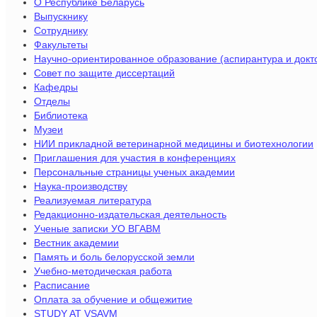
О Республике Беларусь
Выпускнику
Сотруднику
Факультеты
Научно-ориентированное образование (аспирантура и докт
Совет по защите диссертаций
Кафедры
Отделы
Библиотека
Музеи
НИИ прикладной ветеринарной медицины и биотехнологии
Приглашения для участия в конференциях
Персональные страницы ученых академии
Наука-производству
Реализуемая литература
Редакционно-издательская деятельность
Ученые записки УО ВГАВМ
Вестник академии
Память и боль белорусской земли
Учебно-методическая работа
Расписание
Оплата за обучение и общежитие
STUDY AT VSAVM