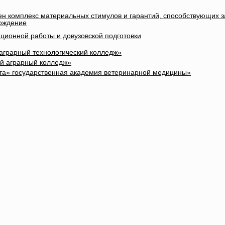
лен комплекс материальных стимулов и гарантий, способствующих 
вождение
ционной работы и довузовской подготовки
 аграрный технологический колледж»
ый аграрный колледж»
та» государственная академия ветеринарной медицины»