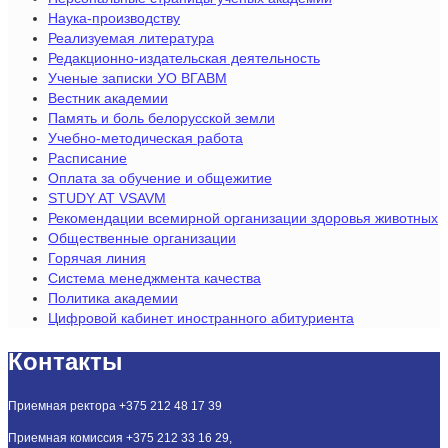
Наука-производству
Реализуемая литература
Редакционно-издательская деятельность
Ученые записки УО ВГАВМ
Вестник академии
Память и боль белорусской земли
Учебно-методическая работа
Расписание
Оплата за обучение и общежитие
STUDY AT VSAVM
Рекомендации всемирной организации здоровья животных
Общественные организации
Горячая линия
Система менеджмента качества
Политика академии
Цифровой кабинет иностранного абитуриента
Контакты
Приемная ректора +375 212 48 17 39
Приемная комиссия +375 212 33 16 29,