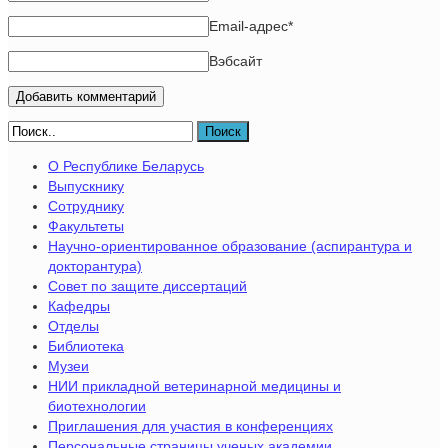
Email-адрес
*
Вэбсайт
Поиск
О Республике Беларусь
Выпускнику
Сотруднику
Факультеты
Научно-ориентированное образование (аспирантура и
докторантура)
Совет по защите диссертаций
Кафедры
Отделы
Библиотека
Музеи
НИИ прикладной ветеринарной медицины и
биотехнологии
Приглашения для участия в конференциях
Персональные страницы ученых академии